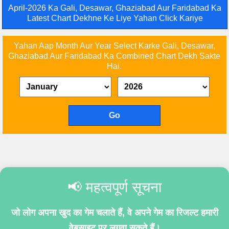
April-2026 Ka Gali, Desawar, Ghaziabad Aur Faridabad Ka
Latest Chart Dekhne Ke Liye Yahan Click Kariye
Yahan Aap Month Aur Year Select Karke Gali, Desawar,
Ghaziabad Aur Faridabad Ka Combined Chart Dekh Sakte
Hai.
📢 महत्वपूर्ण सूचना
जो लोग अपना खुद का गेम चलाते हैं, वे अपने गेम का रिजल्ट हमारी
वेबसाइट पर लगवा सकते हैं।