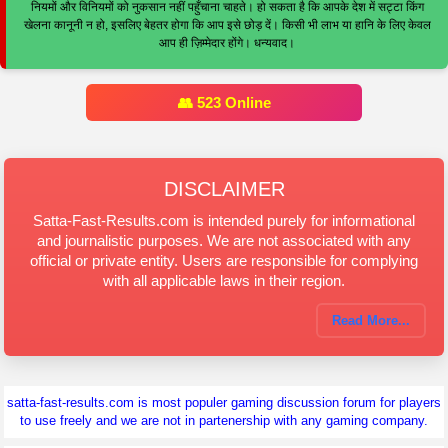
नियमों और विनियमों को नुकसान नहीं पहुँचाना चाहते। हो सकता है कि आपके देश में सट्टा किंग
खेलना कानूनी न हो, इसलिए बेहतर होगा कि आप इसे छोड़ दें। किसी भी लाभ या हानि के लिए केवल
आप ही ज़िम्मेदार होंगे। धन्यवाद।
👥
523
Online
DISCLAIMER
Satta-Fast-Results.com is intended purely for informational
and journalistic purposes. We are not associated with any
official or private entity. Users are responsible for complying
with all applicable laws in their region.
Read More...
satta-fast-results.com is most populer gaming discussion forum for players
to use freely and we are not in partenership with any gaming company.