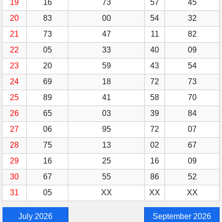
19
16
73
57
45
20
83
00
54
32
21
73
47
11
82
22
05
33
40
09
23
20
59
43
54
24
69
18
72
73
25
89
41
58
70
26
65
03
39
84
27
06
95
72
07
28
75
13
02
67
29
16
25
16
09
30
67
55
86
52
31
05
XX
XX
XX
-
July 2026
September 2026