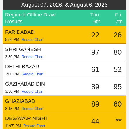
August 07, 2026, & August 6, 2026
Regional Offline Draw
Thu.
Fri.
Results
6th
7th
FARIDABAD
22
26
5:50 PM
Record Chart
SHRI GANESH
97
80
3:30 PM
Record Chart
DELHI BAZAR
61
52
2:00 PM
Record Chart
GAZIYABAD DIN
89
95
3:30 PM
Record Chart
GHAZIABAD
89
60
8:15 PM
Record Chart
DESAWAR NIGHT
44
**
11:05 PM
Record Chart